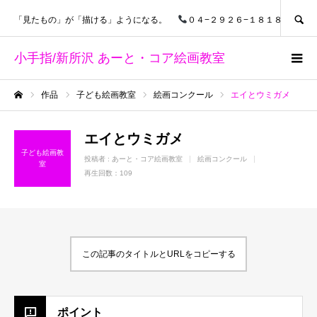
SEARCH
「見たもの」が「描ける」ようになる。
０４−２９２６−１８１８
小手指/新所沢 あーと・コア絵画教室
作品
子ども絵画教室
絵画コンクール
エイとウミガメ
ホーム
エイとウミガメ
子ども絵画教
投稿者 :
あーと・コア絵画教室
絵画コンクール
室
再生回数：109
この記事のタイトルとURLをコピーする
ポイント