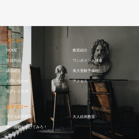
メニュー
HOME
教室紹介
生徒作品
ワンポイント講座
講師紹介
美大受験予備校
お問い合わせ
アクセス
祝テレビ出演
カテゴリー
子ども絵画教室
大人絵画教室
俺の挑戦を受けてみろ！