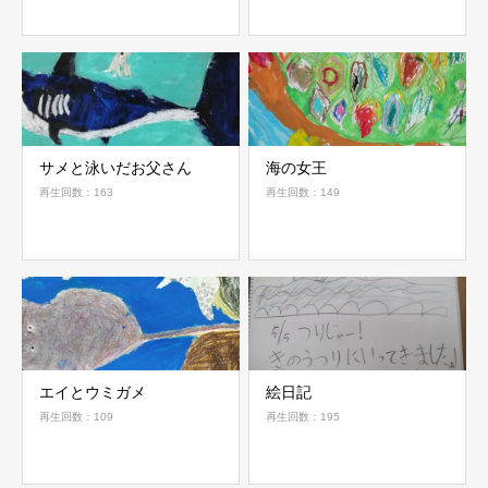
サメと泳いだお父さん
海の女王
再生回数：163
再生回数：149
エイとウミガメ
絵日記
再生回数：109
再生回数：195